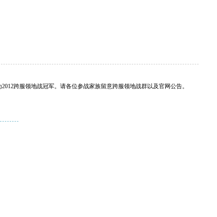
做为2012跨服领地战冠军。请各位参战家族留意跨服领地战群以及官网公告。