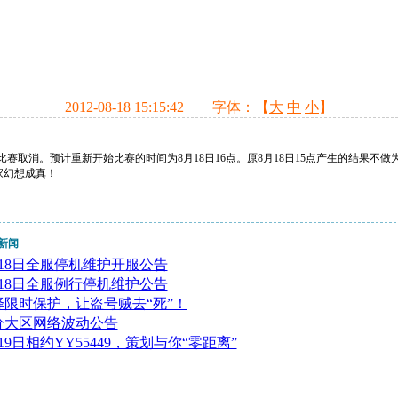
2012-08-18 15:15:42
字体：【
大
中
小
】
战比赛取消。预计重新开始比赛的时间为8月18日16点。原8月18日15点产生的结果不
家幻想成真！
新闻
月18日全服停机维护开服公告
月18日全服例行停机维护公告
择限时保护，让盗号贼去“死”！
分大区网络波动公告
19日相约YY55449，策划与你“零距离”